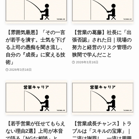
【雰囲気最悪】「その一言
【営業の葛藤】社長に「出
が若手を潰す。士気を下げ
張否認」された日｜現場の
る上司の愚痴を聞き流し、
努力と経営のリスク管理の
自分の『成長』に変える技
狭間で学んだこと
術」
2026年3月16日
2026年3月16日
【若手営業が任せてもらえ
【営業成長チャンス】トラ
ない理由2選】上司が本音
ブルは「スキルの宝庫」｜
で語る「NGな相談」と
二流は謝罪し、一流は周囲